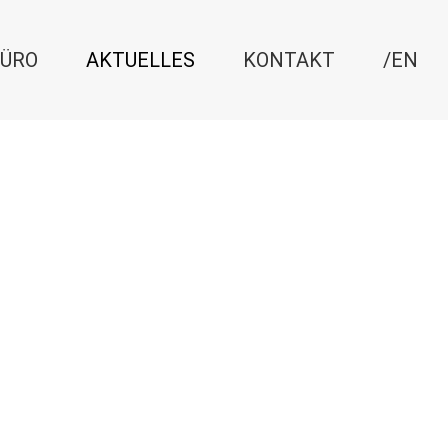
ÜRO
AKTUELLES
KONTAKT
/EN
August 15, 2022
nales
Vortrag: Symposium