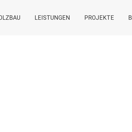
OLZBAU
LEISTUNGEN
PROJEKTE
B
023
Dezember 4, 2022
: Forum Bois
Vortrag: 26. Internatio