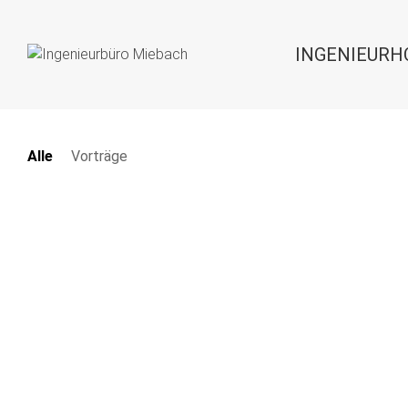
INGENIEURH
Alle
Vorträge
Juli 15, 2025
April 14, 2
Vortrag: 5th International
Vortrag