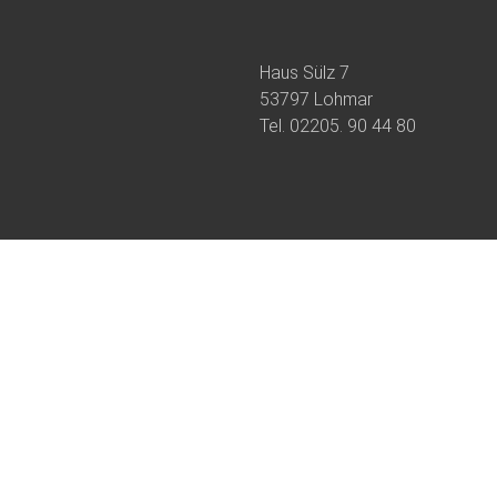
Haus Sülz 7
53797 Lohmar
Tel.
02205. 90 44 80