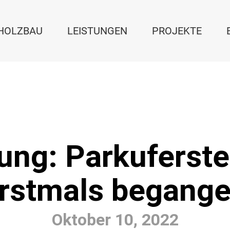
RHOLZBAU
LEISTUNGEN
PROJEKTE
lung: Parkuferst
rstmals begang
Oktober 10, 2022