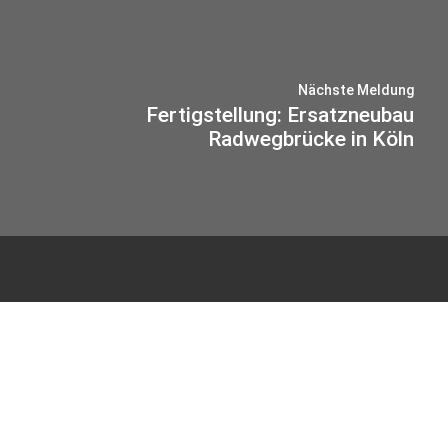
Nächste Meldung
Fertigstellung: Ersatzneubau
Radwegbrücke in Köln
© 2026 IB-MIEBACH
Datenschutz
Impressum
Haus Sülz 7