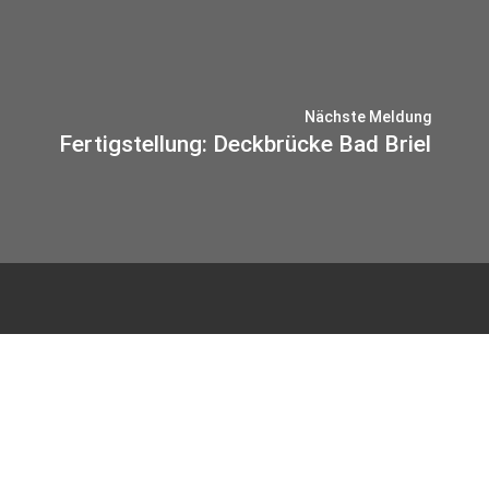
Nächste Meldung
Fertigstellung: Deckbrücke Bad Briel
© 2026 IB-MIEBACH
Datenschutz
Impressum
Haus Sülz 7