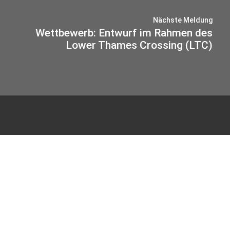
Nächste Meldung
Wettbewerb: Entwurf im Rahmen des
Lower Thames Crossing (LTC)
© 2026 IB-MIEBACH
Datenschutz
Impressum
Haus Sülz 7
53797 Lohmar
Tel.
02205. 90 44 80