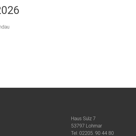
2026
andau
Haus Sülz 7
53797 Lohmar
Tel.
02205. 90 44 80